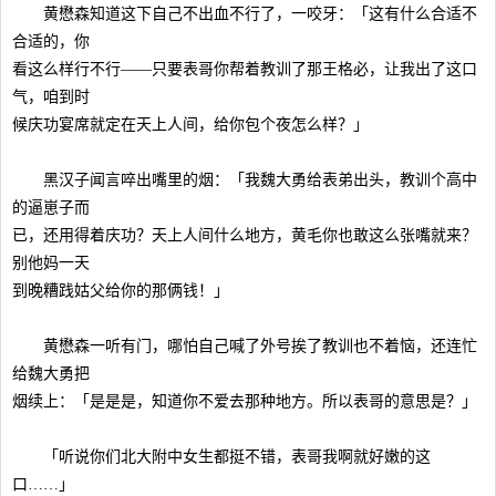
黄懋森知道这下自己不出血不行了，一咬牙：「这有什么合适不
合适的，你
看这么样行不行——只要表哥你帮着教训了那王格必，让我出了这口
气，咱到时
候庆功宴席就定在天上人间，给你包个夜怎么样？」
黑汉子闻言啐出嘴里的烟：「我魏大勇给表弟出头，教训个高中
的逼崽子而
已，还用得着庆功？天上人间什么地方，黄毛你也敢这么张嘴就来？
别他妈一天
到晚糟践姑父给你的那俩钱！」
黄懋森一听有门，哪怕自己喊了外号挨了教训也不着恼，还连忙
给魏大勇把
烟续上：「是是是，知道你不爱去那种地方。所以表哥的意思是？」
「听说你们北大附中女生都挺不错，表哥我啊就好嫩的这
口……」