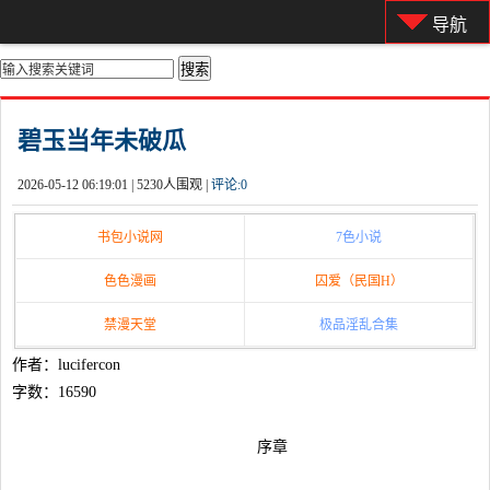
导航
你的位置：
首页
>
都市激情
碧玉当年未破瓜
2026-05-12 06:19:01 |
5230人围观 |
评论:
0
书包小说网
7色小说
色色漫画
囚爱（民国H）
禁漫天堂
极品淫乱合集
作者：lucifercon
字数：16590
序章