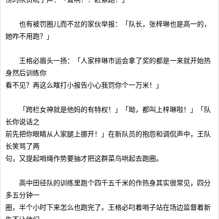
也有被罚圈儿而不忿的家伙举报：「队长，张梓琳也是高一的，
她咋不用跑？」
王格必眉头一扬：「人家梓琳市运会拿了奖的都是一来就开始热
身然后训练你
看不见？再这么瞎打小报告小心我罚你个一万米！」
「跨栏女神就是他妈的有特权！」「呦，都叫上梓琳啦！」「队
长你说话之
前先把你眼睛从人家腿上挪开！」在新队员的抱怨和调侃声中，王队
长笑骂了两
句，又提起哨绳作势要抽才把这群菜鸟哄起去跑圈。
高中田径队的训练里跑个四千五千米的作热身其实很常见，四分
多五分钟一
圈，半个小时下来怎么也跑完了。王格必叼着哨子站在场边监督着新