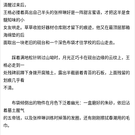
清醒过来后，
王格必搂着高出自己半头的张梓琳好是一阵甜言蜜语，才把这半是食
髓知味的小
女友哄走。草草收拾好器材仓库刚才留下的痕迹，他又在最顶层那箱
海绵垫的后
面取出一块老旧的砚台和一个深色布袋才往学校的后山走去。
踩着满地松针转过山坳时，月光正巧卡在砚台边缘的云纹上，王
格必走到一
处残碑前蹲下身拨开腐殖土，露出半截嵌着青苔的石板，上面残留的
划痕几乎看
不清。
布袋倾倒出的物件在月色下泛着幽光：一盒磨好的朱砂，依旧沾
着墓土腥气
的五帝钱，以及张梓琳训练时掉落的发圈，还有刚刚擦拭春潮用的毛
巾。