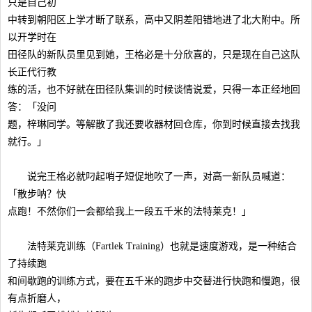
只是自己初
中转到朝阳区上学才断了联系，高中又阴差阳错地进了北大附中。所
以开学时在
田径队的新队员里见到她，王格必是十分欣喜的，只是现在自己这队
长正代行教
练的活，也不好就在田径队集训的时候谈情说爱，只得一本正经地回
答：「没问
题，梓琳同学。等解散了我还要收器材回仓库，你到时候直接去找我
就行。」
说完王格必就叼起哨子短促地吹了一声，对高一新队员喊道：
「散步呐？快
点跑！不然你们一会都给我上一段五千米的法特莱克！」
法特莱克训练（Fartlek Training）也就是速度游戏，是一种结合
了持续跑
和间歇跑的训练方式，要在五千米的跑步中交替进行快跑和慢跑，很
有点折磨人，