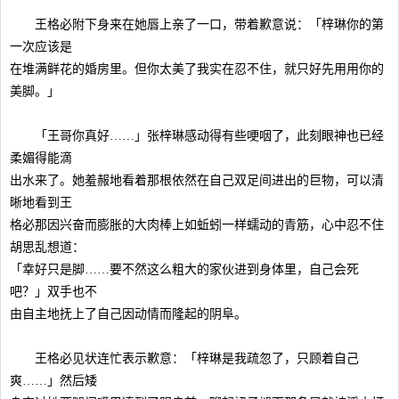
王格必附下身来在她唇上亲了一口，带着歉意说：「梓琳你的第
一次应该是
在堆满鲜花的婚房里。但你太美了我实在忍不住，就只好先用用你的
美脚。」
「王哥你真好……」张梓琳感动得有些哽咽了，此刻眼神也已经
柔媚得能滴
出水来了。她羞赧地看着那根依然在自己双足间进出的巨物，可以清
晰地看到王
格必那因兴奋而膨胀的大肉棒上如蚯蚓一样蠕动的青筋，心中忍不住
胡思乱想道：
「幸好只是脚……要不然这么粗大的家伙进到身体里，自己会死
吧？」双手也不
由自主地抚上了自己因动情而隆起的阴阜。
王格必见状连忙表示歉意：「梓琳是我疏忽了，只顾着自己
爽……」然后矮