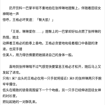
扔开饮料一巴掌半轻不重地拍在张梓琳地翘臀上，伴随着田径女
神啊地一声
惊呼，王格必坏笑道：「臀大肌！」
「王哥，琳琳爱你……」翘臀上的一巴掌却好似点燃了张梓琳的
热情，她主
动捧着王格必的脸奉上香吻。王格必贪婪地吮吸着檀口中香甜的津
液，也双手搂
住美人，用力得仿佛要把她揉进自己的身体一般。
直吻到张梓琳喘不过气感觉快要窒息王格必才松开，随后马上又
发起了进攻。
只有1 米7 出头的王格必仅用一只手就将接近1 米8 的张梓琳两只手腕
牢牢攥住，
低头在精致的锁骨周围留下一个个吻痕，另一只手已经伸进田径女神
的衬衫里，
把玩起她的一对酥乳来。