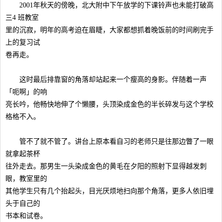
2001年秋天的傍晚，北大附中下午放学的下课铃声也未能打破高
三4 班教室
里的沉寂，明年的高考迫在眉睫，大家都想抓着晚饭前的时间刷完手
上的复习试
卷再走。
这时最后排靠窗的角落却站起来一个瘦高的身影。伴随着一声
「呃啊」的响
亮长吟，他畅快地伸了个懒腰，头顶染成金色的半长碎发与这个学校
格格不入。
管不了就不管了。讲台上原本看自习的老师只是往那边瞥了一眼
就拿起茶杯
往外走去。那男生一头染成金色的黄毛在夕阳的照射下显得越发刺
眼，教室里的
其他学生只有几个抬起头，目光厌烦地扫向那个角落，更多人依旧埋
头于自己的
书本和试卷。