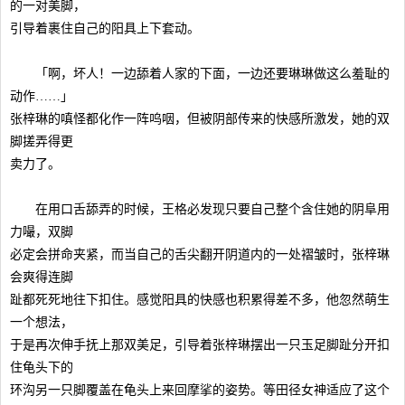
的一对美脚，
引导着裹住自己的阳具上下套动。
「啊，坏人！一边舔着人家的下面，一边还要琳琳做这么羞耻的
动作……」
张梓琳的嗔怪都化作一阵呜咽，但被阴部传来的快感所激发，她的双
脚搓弄得更
卖力了。
在用口舌舔弄的时候，王格必发现只要自己整个含住她的阴阜用
力嘬，双脚
必定会拼命夹紧，而当自己的舌尖翻开阴道内的一处褶皱时，张梓琳
会爽得连脚
趾都死死地往下扣住。感觉阳具的快感也积累得差不多，他忽然萌生
一个想法，
于是再次伸手抚上那双美足，引导着张梓琳摆出一只玉足脚趾分开扣
住龟头下的
环沟另一只脚覆盖在龟头上来回摩挲的姿势。等田径女神适应了这个