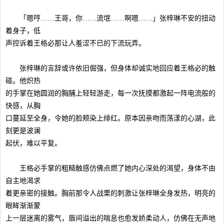
「嗯哼……王哥，你……流氓……啊嗯……」张梓琳不安的扭动
着身子，低
声控诉着王格必那让人羞涩不已的下流玩弄。
张梓琳的言辞或许依旧倔强，但身体却诚实地回应着王格必的触
碰。他炽热
的手掌在她圆润的胸脯上轻轻游走，每一次抚摸都激起一阵电流般的
快感，从胸
口蔓延至全身，令她的脸颊染上绯红。原本因亲吻而荡漾的心湖，此
刻更是波澜
起伏，难以平复。
王格必手掌的粗糙触感仿佛点燃了她内心深处的渴望，身体不由
自主地渴求
着更亲密的接触。胸前那令人战栗的刺激让张梓琳全身发热，明亮的
眼眸渐渐蒙
上一层迷离的雾气，唇间溢出的喘息也愈发娇柔动人，仿佛在无声地