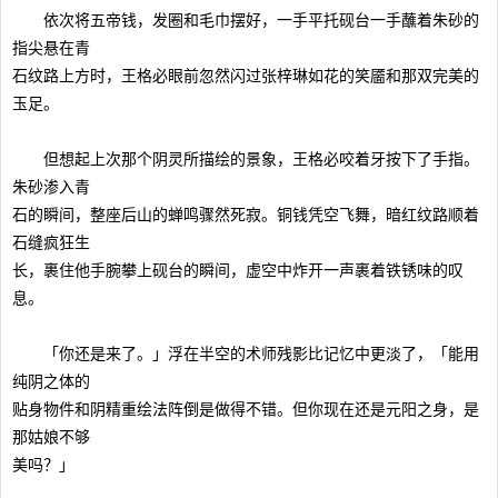
依次将五帝钱，发圈和毛巾摆好，一手平托砚台一手蘸着朱砂的
指尖悬在青
石纹路上方时，王格必眼前忽然闪过张梓琳如花的笑靥和那双完美的
玉足。
但想起上次那个阴灵所描绘的景象，王格必咬着牙按下了手指。
朱砂渗入青
石的瞬间，整座后山的蝉鸣骤然死寂。铜钱凭空飞舞，暗红纹路顺着
石缝疯狂生
长，裹住他手腕攀上砚台的瞬间，虚空中炸开一声裹着铁锈味的叹
息。
「你还是来了。」浮在半空的术师残影比记忆中更淡了，「能用
纯阴之体的
贴身物件和阴精重绘法阵倒是做得不错。但你现在还是元阳之身，是
那姑娘不够
美吗？」