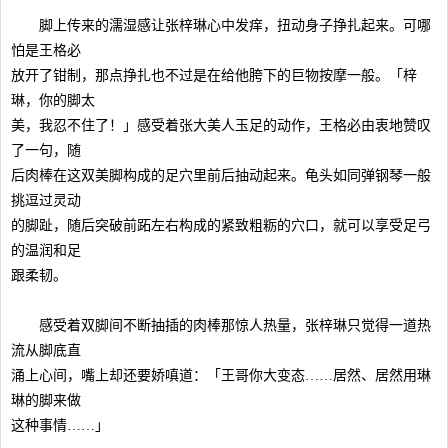
脚上传来的濡湿感让张梓琳心中发痒，扭动身子挣扎起来。可哪
怕是王格必
放开了钳制，那点挣扎也不过是在给他胯下的巨物按摩一般。「梓
琳，你的脚太
美，我忍不住了！」感受着张大美人玉足的动作，王格必由衷地赞叹
了一句，随
后肉棒在这双美脚构成的足穴里前后抽动起来。龟头如同弹钢琴一般
挑逗过灵动
的脚趾，随后突破前跖左右构成的紧致粗粝的穴口，就可以享受足弓
的温润和足
跟柔韧。
感受着双脚间不断抽插的肉棒那惊人热量，张梓琳只觉得一道热
流从脚底直
涌上心间，嘴上却还要娇嗔道：「王哥你大变态……居然、居然用琳
琳的脚来做
这种事情……」