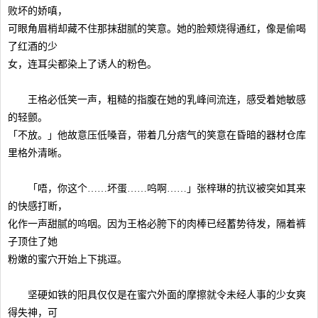
败坏的娇嗔，
可眼角眉梢却藏不住那抹甜腻的笑意。她的脸颊烧得通红，像是偷喝
了红酒的少
女，连耳尖都染上了诱人的粉色。
王格必低笑一声，粗糙的指腹在她的乳峰间流连，感受着她敏感
的轻颤。
「不放。」他故意压低嗓音，带着几分痞气的笑意在昏暗的器材仓库
里格外清晰。
「唔，你这个……坏蛋……呜啊……」张梓琳的抗议被突如其来
的快感打断，
化作一声甜腻的呜咽。因为王格必胯下的肉棒已经蓄势待发，隔着裤
子顶住了她
粉嫩的蜜穴开始上下挑逗。
坚硬如铁的阳具仅仅是在蜜穴外面的摩擦就令未经人事的少女爽
得失神，可