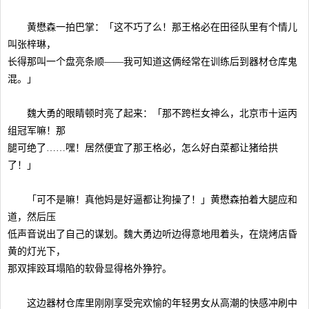
黄懋森一拍巴掌：「这不巧了么！那王格必在田径队里有个情儿
叫张梓琳，
长得那叫一个盘亮条顺——我可知道这俩经常在训练后到器材仓库鬼
混。」
魏大勇的眼睛顿时亮了起来：「那不跨栏女神么，北京市十运丙
组冠军嘛！那
腿可绝了……嘿！居然便宜了那王格必，怎么好白菜都让猪给拱
了！」
「可不是嘛！真他妈是好逼都让狗操了！」黄懋森拍着大腿应和
道，然后压
低声音说出了自己的谋划。魏大勇边听边得意地甩着头，在烧烤店昏
黄的灯光下，
那双摔跤耳塌陷的软骨显得格外狰狞。
这边器材仓库里刚刚享受完欢愉的年轻男女从高潮的快感冲刷中