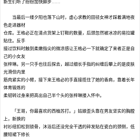
新生们听了纷纷加快脚步……
当最后一缕夕阳也落下山时，虚心求教的田径女神才踩着满地夜
色走进器材
仓库。王格必正在清点货架上钉鞋的数量，后颈忽然被冰凉的易拉罐
贴住。反手
接过饮料时触到柔嫩指尖的微凉感让王格必一下就确定了来者正是自
己的小女友
张梓琳。另一只手也往后探去，越过细长手指的纠缠后攀上的是皮肤
光滑但内里
筋肉紧实的小臂，接下来王格必的手直接揽住了她的香肩，靠着长年
体育锻炼的
柔韧转过身来把高出自己半个头的张梓琳搂入怀中。
「王哥，你最喜欢的西柚苏打。」姑娘歪头靠在男友坚实的胸膛
上，新换的
衬衫纽扣松到锁骨，沐浴后还没完全干透的碎发贴在瓷白的颈侧，低
腰短裙下修长