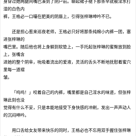
身穿过她两腿间嘴巴凑到了阴户前。聊起裙子褪下那条早就被淫水打
湿的白色内
裤，王格必一口嘬在肥美的阴唇上，引得张梓琳呻吟不已。
还是担心惹来巡夜老师，王格必只好将那条纯棉小内裤一团，塞
进张梓琳的
嘴巴里。随后他也将上身躺到软垫上，一手托起张梓琳的蜜臀放到脸
上，张嘴含
进她的整个阴阜，吮吸着流出的爱液，灵活的舌头不断地抚慰着蜜穴
里每一道褶
皱。
「呜呜！」咬着自己的内裤，嘴里都是自己淫水的味道，但张梓
琳此刻也没
觉得有什么不妥，只是本能地接受下身快感的冲刷，发出一声声动人
的沉闷呻吟。
用口舌给女友带来快乐的同时，王格必也不忘用双手握住张梓琳