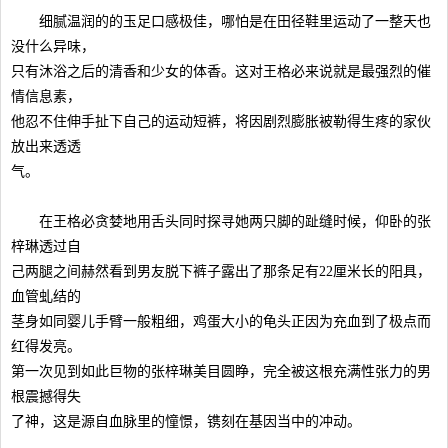
细腻温润的的玉足口感极佳，哪怕是在田径鞋里运动了一整天也
没什么异味，
只有沐浴之后的清香和少女的体香。这对王格必来说就是最强烈的催
情信息素，
他忍不住伸手扯下自己的运动短裤，将因剧烈膨胀被勒得生疼的家伙
放出来透透
气。
在王格必贪婪地用舌头同时探寻她两只脚的趾缝时候，仰卧的张
梓琳透过自
己两腿之间赫然看到男友脱下裤子露出了那条足有22厘米长的阳具，
血管虬结的
茎身如同婴儿手臂一般粗细，鸡蛋大小的龟头正因为充血到了极点而
红得发亮。
第一次见到如此巨物的张梓琳美目圆睁，完全被这根充满性张力的男
根震撼得失
了神，这是源自血脉里的憧憬，镌刻在基因当中的冲动。