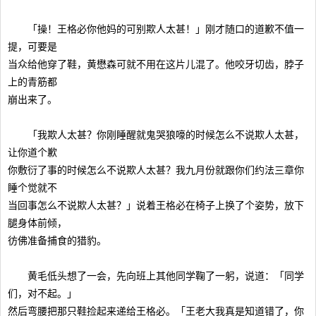
「操！王格必你他妈的可别欺人太甚！」刚才随口的道歉不值一
提，可要是
当众给他穿了鞋，黄懋森可就不用在这片儿混了。他咬牙切齿，脖子
上的青筋都
崩出来了。
「我欺人太甚？你刚睡醒就鬼哭狼嚎的时候怎么不说欺人太甚，
让你道个歉
你敷衍了事的时候怎么不说欺人太甚？我九月份就跟你们约法三章你
睡个觉就不
当回事怎么不说欺人太甚？」说着王格必在椅子上换了个姿势，放下
腿身体前倾，
彷佛准备捕食的猎豹。
黄毛低头想了一会，先向班上其他同学鞠了一躬，说道：「同学
们，对不起。」
然后弯腰把那只鞋捡起来递给王格必。「王老大我真是知道错了，你