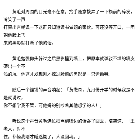
黄毛对周围的目光毫不在意，抬手随意拨弄了一下额前的碎发，
冷笑了一声
打算出言嘲讽一下这群只知道读书做题的家伙。可还没等开口，一团
朝他脸上飞
来的黑影就打断了他的话。
黄毛勉强仰头躲过之后黑影撞到墙上，把原本就斑驳不堪的墙皮
砸出一个不
浅的坑。他这才发现刚才掠过脸前的黑影是一只运动鞋。
随后一个铿锵的声音响起：「黄懋森，九月份开学的时候我是不
是就说过，
你不想学我不管，可他妈的别吵着其他想学的人！」
听说这个声音黄毛连忙把骂到嘴边的话吞了回去，陪笑道：「王
老大，对不
住。都怪我刚才睡迷糊了，人没回魂。」