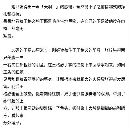
她只发得出一声「天啊！」的感慨，全然抛下了之前情趣式的挣
扎和抵抗，
呆呆地看着王格必胯下那黑毛丛生地巨物，连自己的玉足被他按在肉
棒上都毫无
察觉。
38码的玉足23厘米长，刚好遮盖住了王格必的阳具。张梓琳得两
只美脚一左
一右夹住那粗壮的阴茎，在王格必手掌的控制下来回摩挲起来，如同
玉质的细腻
足弓刮蹭着青筋暴起的茎身，让那根本来就粗大的肉棒膨胀得越发厉
害。随后王
格必也登上软垫，挺着肉棒往前，双手也抓着张梓琳的双脚，举到了
她俏脸的上
方，让那十根灵动的脚趾踩上了龟头，顿时染上大股黏糊糊的前列腺
液，看起来
分外淫靡。