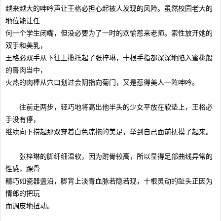
越来越大的呻吟声让王格必担心起被人发现的风险。虽然校园老大的
地位能让任
何一个学生闭嘴，但没必要为了一时的欢愉惹来老师。索性放开她的
双手和美乳，
王格必双手从下往上揽托起了张梓琳，十根手指都深深地陷入蜜桃般
的臀肉当中，
火热的肉棒从穴口划过会阴指向菊门，又是惹得美人一阵呻吟。
往前走两步，轻巧地将高出他半头的少女平放在软垫上，王格必
手没有停，
继续向下捞起那双穿着白色凉拖的美足，举到自己面前抚摸了起来。
张梓琳的脚纤细温软，因为跗骨较高，所以显得足部曲线异常的
性感，踝骨
精巧如瓷器盏沿，脚背上淡青血脉若隐若现，十根灵动的趾头正因为
情郎的把玩
而调皮地扭动。