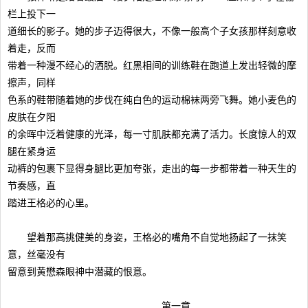
栏上投下一
道细长的影子。她的步子迈得很大，不像一般高个子女孩那样刻意收
着走，反而
带着一种漫不经心的洒脱。红黑相间的训练鞋在跑道上发出轻微的摩
擦声，同样
色系的鞋带随着她的步伐在纯白色的运动棉袜两旁飞舞。她小麦色的
皮肤在夕阳
的余晖中泛着健康的光泽，每一寸肌肤都充满了活力。长度惊人的双
腿在紧身运
动裤的包裹下显得身腿比更加夸张，走出的每一步都带着一种天生的
节奏感，直
踏进王格必的心里。
望着那高挑健美的身姿，王格必的嘴角不自觉地扬起了一抹笑
意，丝毫没有
留意到黄懋森眼神中潜藏的恨意。
第一章