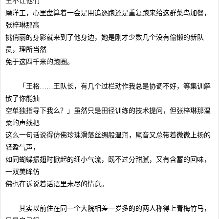
生不让他们
磨洋工，心里盘算着一会是用追逐跑还是重复跑来给这群菜鸟加餐，
张梓琳那高
挑俏丽的身影就来到了他身边，她是刚才少数几个没有偷懒的新队
员，理所当然
免于这四千米的跑圈。
「王格……王队长，有几个过栏动作我总是协调不好，等集训解
散了你能抽
空单独指导下我么？」虽然只是田径训练的技术提问，但张梓琳那温
柔的声线把
这么一句话说得仿佛珍珠滑落丝绸般温润，尾音又总带着微微上扬的
轻盈气声，
如同蝴蝶振翅时掀起的细小气流，既不过分甜腻，又有含蓄的回味，
一双美眸仿
佛也在诉说着话语里未尽的情意。
其实以前住在同一个大院相差一岁多的的两人称得上青梅竹马，