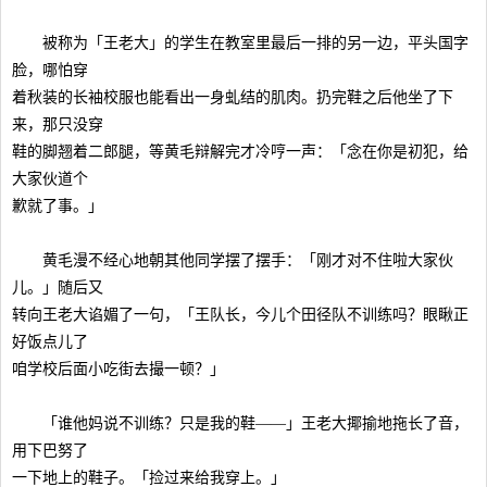
被称为「王老大」的学生在教室里最后一排的另一边，平头国字
脸，哪怕穿
着秋装的长袖校服也能看出一身虬结的肌肉。扔完鞋之后他坐了下
来，那只没穿
鞋的脚翘着二郎腿，等黄毛辩解完才冷哼一声：「念在你是初犯，给
大家伙道个
歉就了事。」
黄毛漫不经心地朝其他同学摆了摆手：「刚才对不住啦大家伙
儿。」随后又
转向王老大谄媚了一句，「王队长，今儿个田径队不训练吗？眼瞅正
好饭点儿了
咱学校后面小吃街去撮一顿？」
「谁他妈说不训练？只是我的鞋——」王老大揶揄地拖长了音，
用下巴努了
一下地上的鞋子。「捡过来给我穿上。」