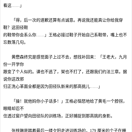
看这……」
「得，后一次的道歉还算有点诚意。再说我还能真让你给我穿
鞋？这田径鞋
的鞋带你会系么你……」王格必接过鞋子开始自己系鞋带，嘴上也不
忘数落几句。
黄懋森终究是感觉面子上过不去，想找补回来：「王老大，九月
份一开学你
跟变了个人似的。课也不逃了，架也不打了，还跟我们约法三章。据
说你这改邪
归正洗心革面全都是因为田径队新来的那高挑儿……」
「操！就他妈你小子话多！」王格必恼怒地给了黄毛一个脖拐，
眼睛却忍不
住透过窗户望向田径队的训练场，正好捕捉到那高挑的身影。
张梓琳是踏着最后一缕夕阳走进训练场的，179 厘米的个子在栅