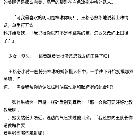
的美腿还是娜么完美，晶莹的脚趾在白色凉拖中格外诱人。
「可我最喜欢的明明是梓琳你啊！」王格必熟练地说着土味情
话，单手打开饮
料开始啜饮，「我记得你以前不是学跳舞的嘛，怎么又改练上田径
了？」
少女一侧头：「跳着跳着觉得没意思就去练田径了呗！」
王格必小臂一圈将张梓琳的娇躯揽入怀中，一手往下开始抚摸那双
美腿，问
道：「需要我帮你协调过栏时候摆动腿和起跨腿的配合吗？」
张梓琳娇笑一声将一缕碎发别到耳后：「那一会你可要好好地教
教我啊…
…」她突然低头凑近，温热的气息拂过他耳廓，「我还想向王队长你
请教跨栏要
着重锻炼哪些肌群呢！」