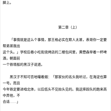
脚上。
第二章（上）
「事情就是这么个事情，那王格必实在欺人太甚，表哥你一定要
帮弟弟我出
这个头。」学校后巷小吃街烧烤店的二楼包间里，黄懋森举着一杯啤
酒，朝面前
一个铁塔般的黑汉子说道。
黑汉子不知可否地嘬着烟：「那家伙的名头我听过，在海淀也算
一号。而且
今年铁定要进咱北体，以后低头不见抬头见的。我这摔跤队的跑来高
中弄他，不
合适……」