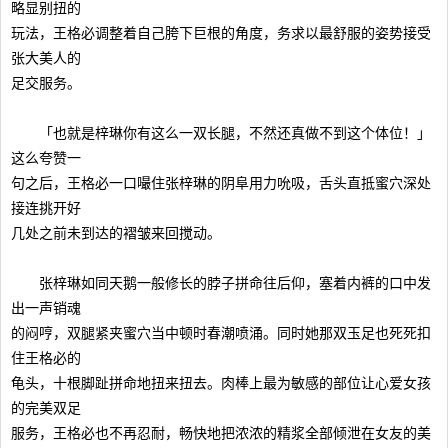
略显别扭的
玩法，王格必调整着自己胯下巨根的角度，务求以最舒服的姿势接受
张大美人的
足交服务。
「也就是梓琳你有这么一双长腿，不然还真做不到这个体位！」
这么夸赞一
句之后，王格必一口嘬住张梓琳的阴阜用力吮吸，舌头直抵蜜穴深处
接连挑开好
几处之前未到达的褶皱来回搅动。
张梓琳如同天鹅一般修长的脖子拼命往后仰，塞着内裤的口中发
出一声销魂
的闷哼，双腿紧夹蜜穴当中顿时春潮喷涌。同时她那双玉足也死死扣
住王格必的
龟头，十根脚趾拼命地扭来扭去。肉棒上最为敏感的部位让心爱女孩
的完美双足
服务，王格必也不再忍耐，畅快地把浓浓的精浆全部倾泄在女友的美