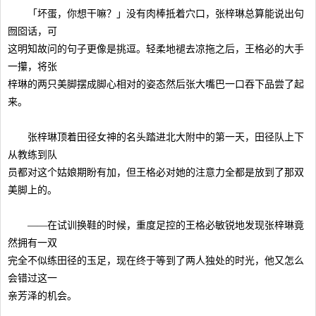
「坏蛋，你想干嘛？」没有肉棒抵着穴口，张梓琳总算能说出句
囫囵话，可
这明知故问的句子更像是挑逗。轻柔地褪去凉拖之后，王格必的大手
一攥，将张
梓琳的两只美脚摆成脚心相对的姿态然后张大嘴巴一口吞下品尝了起
来。
张梓琳顶着田径女神的名头踏进北大附中的第一天，田径队上下
从教练到队
员都对这个姑娘期盼有加，但王格必对她的注意力全都是放到了那双
美脚上的。
——在试训换鞋的时候，重度足控的王格必敏锐地发现张梓琳竟
然拥有一双
完全不似练田径的玉足，现在终于等到了两人独处的时光，他又怎么
会错过这一
亲芳泽的机会。