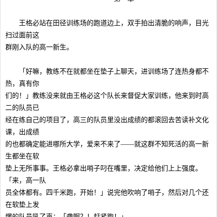
王格必站在田径训练场的跑道边上，双手拍出清脆的响声，目光
扫过面前这
群刚入队的高一新生。
「好嘛，教练不在就都坐在垫子上聊天，进训练场了连热身都不
热，真有你
们的！」教练没来就由王格必这个队长来督促大家训练，他来到时高
二的队员已
经在练自己的项目了，高三的队员里没出成绩的都滚回去苦读补文化
课，出成绩
的也都确定能进哪所大学，爱来不来了——就这群不知死活的高一新
生都坐在软
垫上无所事事。王格必拿出哨子叼在嘴里，决定给他们上上强度。
「来，高一队
员全体都有。四千米跑，开始！」说完他吹响了哨子，然后对几个还
在软垫上发
愣的队员吼了声：「聋啊？！赶紧跑！」