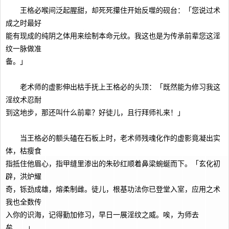
王格必喉间泛起腥甜，却死死攥住开始反噬的砚台：「您说过术
成之时最好
能有现成的纯阴之体用来绘制本命元纹。我这也是为传承前辈您这淫
纹一脉做准
备。」
老术师的虚影伸出枯手抚上王格必的头顶：「既然能为修习我这
淫纹术忍耐
到这地步，那还叫什么前辈？好徒儿，且行拜师礼来！」
当王格必的额头磕在石板上时，老术师残魂化作的虚影竟凝出实
体，枯瘦食
指抵住他眉心，指甲缝里渗出的朱砂红顺着鼻梁蜿蜒而下。「玄化初
辟，洪炉耀
奇，铄劲成雄，熔柔制雌。徒儿，根基功法你已登堂入室，应用之术
我也全数传
入你的识海，记得勤加修习，早日一展淫纹之威。唉，为师去
矣……」