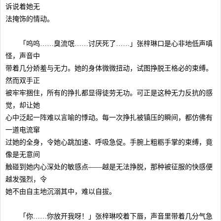
诉说着她无
法掩饰的情动。
「呜呜……臭流氓……讨厌死了……」张梓琳口是心非地低声嗔
怪，声音中
带着几分娇羞与无力。她的身体微微扭动，试图挣脱王格必的束缚。
然而双手正
被牢牢捆住，所有的挣扎都显得徒劳无功。可正是这种无力反抗的感
觉，却让她
心中泛起一阵难以言喻的悸动。每一次挣扎被镇压的瞬间，都仿佛有
一道电流窜
过她的全身，令她心跳加速、呼吸急促。手腕上粗粝手掌的束缚，竟
像是无意间
触碰到她内心深处的敏感点——越是无法挣脱，那种被征服的快感便
越发强烈，令
她不由自主地沉溺其中，难以自拔。
「你……你放开我呀！」张梓琳咬着下唇，声音里带着几分气急