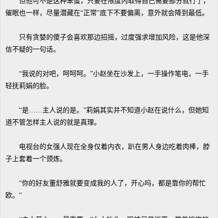
但他可不是这种笨蛋，只要在限度内取得自己需要部分就行了，
催眠也一样，尽量潜藏在“正常”底下不要偏离，意外就会降到最低。
只有贪婪的傻子会喜欢那边招摇，过度强求增加风险，这是他深
信不疑的一句话。
“我说的对吧，呵呵呵。”小赵坐在沙发上，一手操作笔电，一手
轻抚莉娟的脸。
“是……主人说的是。”莉娟其实并不知道小赵在说什么，但她知
道不管怎样主人说的就是真理。
电视台的女强人现在全身仅着内衣，趴在男人身边吃着肉棒，脖
子上套着一个颈炼。
“你的好友董舒雅就要变成我的人了，开心吗，都是靠你的帮忙
欧。”