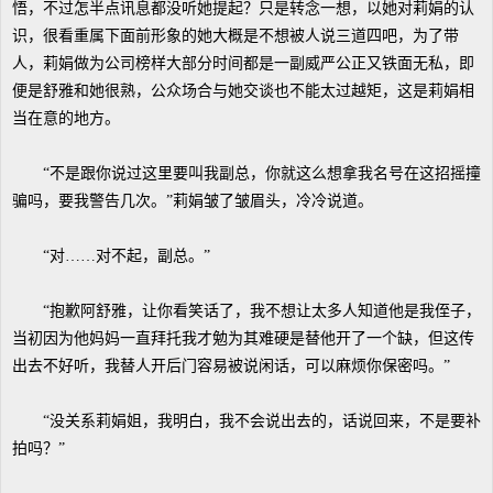
悟，不过怎半点讯息都没听她提起？只是转念一想，以她对莉娟的认
识，很看重属下面前形象的她大概是不想被人说三道四吧，为了带
人，莉娟做为公司榜样大部分时间都是一副威严公正又铁面无私，即
便是舒雅和她很熟，公众场合与她交谈也不能太过越矩，这是莉娟相
当在意的地方。
“不是跟你说过这里要叫我副总，你就这么想拿我名号在这招摇撞
骗吗，要我警告几次。”莉娟皱了皱眉头，冷冷说道。
“对……对不起，副总。”
“抱歉阿舒雅，让你看笑话了，我不想让太多人知道他是我侄子，
当初因为他妈妈一直拜托我才勉为其难硬是替他开了一个缺，但这传
出去不好听，我替人开后门容易被说闲话，可以麻烦你保密吗。”
“没关系莉娟姐，我明白，我不会说出去的，话说回来，不是要补
拍吗？”