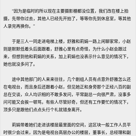
“因为是临时的所以现在主要摄影棚都没位置，我们改在楼上拍
摄，先带你过去，其他人已经先开拍了，等等你先到休息室，等其他
人录完再换你。”
于是三人一同走进电梯上楼，舒雅和莉娟一路上闲聊家常，小赵
则是默默低着头后面跟着，舒雅心里有点奇怪，为什么小赵会跟过
来，但想到他和莉娟的关系，加上莉娟也没表示什么意见的情况下，
她也就没多问了。
途中其他部门的人来来往往，几个剧组人员有点意外舒雅怎么还
在电视台，而且身后还跟着小赵，但见她正和身旁那个正经八百的副
总在交谈，众人均识相的不敢多发问，平常副总一向很严肃，没事多
问可能又会挨一顿骂，有些人尽管好奇，但还有工作要忙的情况下，
顶多只是跟他们点点头行个礼就错身离开。
莉娟带着她们走进该楼层最里面的空间，这区块一般工作人员平
时很少会过来，因为是电视台高层办公的楼层，董事长，总经理和副