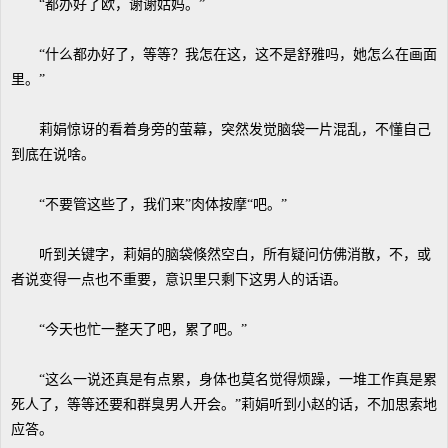
“都办好了欧，谢谢姑妈。”
“什么都办好了，等等？我怎在这，这不是舒雅吗，她怎么在画面
里。”
莉娟惊讶的看着身旁的萤幕，突然发觉脑袋一片混乱，不懂自己
到底在说啥。
“不要管这些了，我们来”肉体按摩“吧。”
听到关键字，莉娟的脑袋倏然空白，所有疑问仿佛消散，不，或
者说变得一点也不重要，意识里只剩下这男人的话语。
“今天也忙一整天了吧，累了吧。”
“这么一说还真是有点累，身体也莫名觉得烦躁，一堆工作真是累
死人了，等等还要和群臭男人开会。”莉娟听到小赵的话，不加思索地
应答。