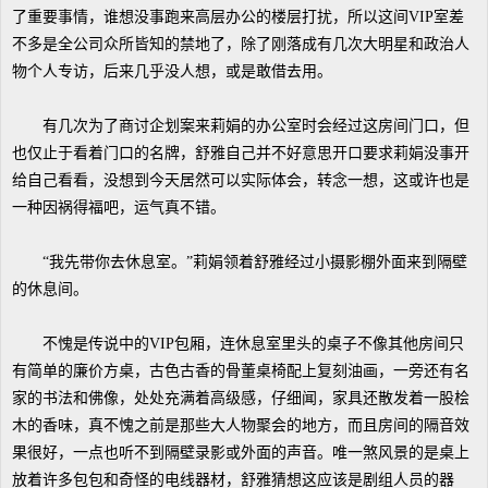
了重要事情，谁想没事跑来高层办公的楼层打扰，所以这间VIP室差
不多是全公司众所皆知的禁地了，除了刚落成有几次大明星和政治人
物个人专访，后来几乎没人想，或是敢借去用。
有几次为了商讨企划案来莉娟的办公室时会经过这房间门口，但
也仅止于看着门口的名牌，舒雅自己并不好意思开口要求莉娟没事开
给自己看看，没想到今天居然可以实际体会，转念一想，这或许也是
一种因祸得福吧，运气真不错。
“我先带你去休息室。”莉娟领着舒雅经过小摄影棚外面来到隔壁
的休息间。
不愧是传说中的VIP包厢，连休息室里头的桌子不像其他房间只
有简单的廉价方桌，古色古香的骨董桌椅配上复刻油画，一旁还有名
家的书法和佛像，处处充满着高级感，仔细闻，家具还散发着一股桧
木的香味，真不愧之前是那些大人物聚会的地方，而且房间的隔音效
果很好，一点也听不到隔壁录影或外面的声音。唯一煞风景的是桌上
放着许多包包和奇怪的电线器材，舒雅猜想这应该是剧组人员的器