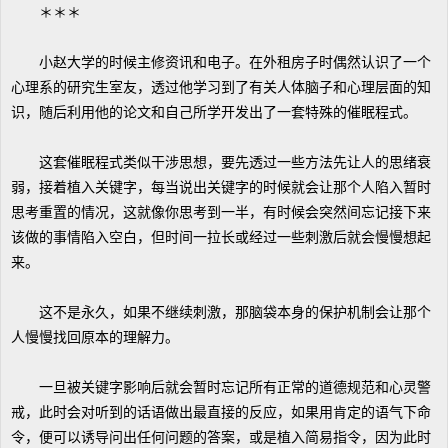
＊＊＊
小赵大学的时候主修资讯和电子。在外租房子时偶然认识了一个
心理系的研究生室友，透过他学习到了有关人体脑子和心理层面的知
识，随后利用他的论文和自己所学开发出了一套特殊的催眠程式。
这套催眠程式类似干涉思想，要先透过一些方法先让人的思绪衰
弱，接着植入关键字，每当说出关键字的时候就会让那个人陷入暂时
思考重置的情况，这就像你思考到一半，有时候会突然间忘记接下来
该做的事情陷入空白，但时间一拉长或经过一些刺激后就会慢慢想起
来。
这不是永久，如果不继续刺激，那脑袋本身的保护机制会让那个
人慢慢找回原本的理解力。
一旦被关键字影响后就会暂时忘记所有正常的道德规范和心灵警
戒，此时会对听到的话语做出最直接的反应，如果用肯定的语气下命
令，便可以诱导问出任何问题的答案，或是植入简易指令，因为此时