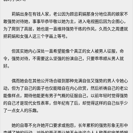
莉娟出身在有钱人家，老公因为顾忌莉娟那身分地位高的娘家不
敢强势对待她，事事毕恭毕敬以她为主，进入电视圈后因为企图心，
为了爬到了高层，她也是一直维持强势干练的作风，久而久之周遭就
把莉娟和女强人这三个字画上等号。
但其实她内心深处一直希望能像个真正的女人被男人征服，命
令，强势对待，不需要这么坚强的扮演自己，只要乖乖顺从男人就
好。
偶而她会在其他公开场合碰到那种充满自信又强势的男人令她心
动，但为了自己的面子也仅能暗自在内心欣赏，然后祈祷自己的老公
能像样点，期待他能更有男子气概的征服自己，以前年轻时觉得强势
的自己才是现代女性表率，但年纪有了后，却觉得这样的自己似乎少
了一点女人的乐趣。
她的自尊不允许她开口要求或抱怨，长年累积的强势形象无形中
束缚了她的行动，对外的面子更让她不允许这个人人称羡的完美婚姻