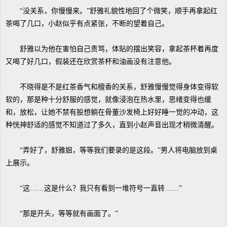
“没关系，你慢慢来。”舒雅礼貌性地回了个微笑，顺手再拿起红
茶喝了几口，小赵似乎有点紧张，不断的望着自己。
舒雅以为他在害怕自己责骂，体贴的摆出笑容，拿起茶杯着再度
又喝了好几口，假装还在欣赏茶杯和油画没有注意他。
不晓得是不是红茶香气和檀香的关系，舒雅慢慢觉得身体变得软
软的，那是种十分舒服的感觉，就像浸泡在热水里，思绪变得也缓
和，放松，让她不禁有股想躺在骨董沙发椅上好好睡一觉的冲动，这
种恍神舒适的感觉不知道过了多久，直到小赵声音出现才稍微清醒。
“弄好了，舒雅姐，等等我们要录的是这段。”男人将电脑放到桌
上展示。
“这……这是什么？我只有看到一堆符号一直转……”
“那是开头，等等就有画面了。”