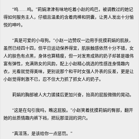
“呜……呜。”莉娟津津有味地吃着小赵的鸡巴，被调教过的她记
得如何服务主人，仔细且温柔的含着肉棒和阴囊，让男人发出十分愉
悦的呻吟。
“真是可爱的小母狗。”小赵一边赞叹一边用手抚摸莉娟的肌肤，
虽然已经四十四，但平日运动保养得宜，肌肤触感依然十分不错，女
人的肤色有点黑，身体也算精瘦，但一对发育成熟的奶子却甚是雄伟
富有弹性，充满熟女的风韵，配上小赵精心挑选的性感连身情趣内
衣，光看就觉得美味，更别说那个和平时女强人外表的反差，更是让
小赵觉得刺激不已，忍不住大力抓了抓女人的奶子。
莉娟的胸部被人大力搓揉后更加兴奋，抬高的屁股微微的晃动。
“这是在勾引我吗，瞧这屁股。”小赵笑着抚摸莉娟的臀部，翻开
她的丝质情趣内裤下裆，把玩那湿润的洞穴。
“真淫荡，是该给你一点惩罚。”