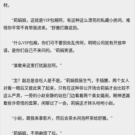
材。
“莉娟姐，这就是VIP包厢阿，有这种这么漂亮的私藏小房间，难
怪你平常不肯带我进来。”舒雅打趣说到。
“什么VIP包厢，你们可不要到处乱传阿，明明公司就有开放申
请，是你们自己不来问的。”莉娟笑道。
“谁敢来这里打扰副总阿。”
“怎？副总是会吃人是不是。”莉娟假装生气，手插腰，两个女人
对看一眼后又彼此笑了起来，只有在这种非公开场合莉娟才会比较不
这么严肃，一旁的小赵安静的站在门边看着两个美女嬉闹，眼神透漏
着些许奇怪的盘算，闲聊过了一会，莉娟这才转头吩咐小赵。
“小赵，跟我来拿影片，然后去茶水间泡杯茶给舒雅。”
“莉娟姐，不用麻烦了拉。”