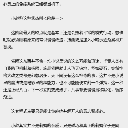
心灵上的免疫系统已经都当机了，
小赵称这种状态叫＜阶段一＞
这阶段最大的缺点就是基本上还是会照着平常的模式行动，想催
眠就必须顺着原来的常识慢慢改造，扭曲或是加入小暗示逐渐累积并
替换。
催眠这东西并不像一堆小说里说的这么万能和迅速，毕竟人类有
自我防卫机制和极限，施展催眠就让人飞天钻地，坚如硬石，突然性
格大改之类都是幻想居多，天下间没有这么神奇的事，这并不是小说
里的魔法或是电影里的超能力，也不可能随便立刻一个弹指，这一秒
还是正经八百，下一秒立刻变成婊子，凡事都要慢慢潜移默化，循序
渐进。
这套程式主要只是能让你麻痹并解开人的意志警戒心。
小赵其实并不是莉娟的亲戚，只是碰巧和真正的莉娟侄子是同