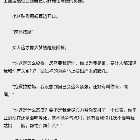
上面是透过监视器显示舒雅在隔壁的影像。
小赵贴到莉娟耳边开口。
“肉体按摩”
女人这才像大梦初醒般回神。
“你这是怎么搞得，居然要我帮忙，你以为我是谁，要让人都知道
我和你有关系吗？”回过神的莉娟马上摆出严肃的脸孔。
“抱歉拉姑妈，我没想到自己会这么紧张，还好有叫你来，嘿
嘿。”
“你这是什么态度？要不是我费尽心力替你安排了一个位置，你毕
业到现在还是混吃等死，就不能争气点吗，还有要我说几次不要叫我
姑妈……疑，帮忙？帮什么？”