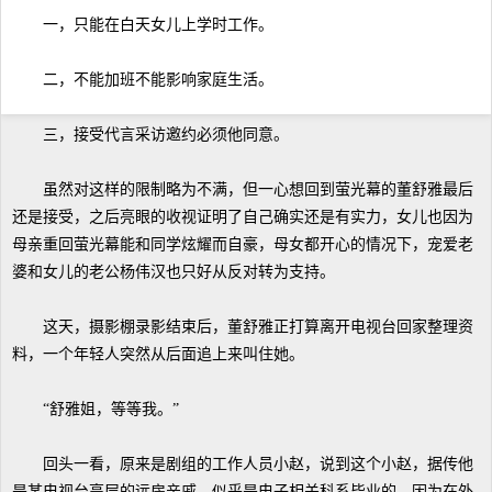
一，只能在白天女儿上学时工作。
二，不能加班不能影响家庭生活。
三，接受代言采访邀约必须他同意。
虽然对这样的限制略为不满，但一心想回到萤光幕的董舒雅最后
还是接受，之后亮眼的收视证明了自己确实还是有实力，女儿也因为
母亲重回萤光幕能和同学炫耀而自豪，母女都开心的情况下，宠爱老
婆和女儿的老公杨伟汉也只好从反对转为支持。
这天，摄影棚录影结束后，董舒雅正打算离开电视台回家整理资
料，一个年轻人突然从后面追上来叫住她。
“舒雅姐，等等我。”
回头一看，原来是剧组的工作人员小赵，说到这个小赵，据传他
是某电视台高层的远房亲戚，似乎是电子相关科系毕业的，因为在外