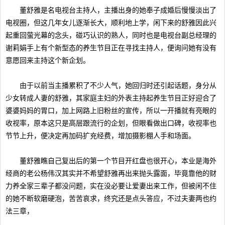
董舒雅是名电视台主持人，主播出身的她奉子成婚后慢慢淡出了
电视圈，但这几年女儿逐渐长大，顺利地上学，闲下来的舒雅因此兴
起重回萤光幕的念头，碰巧认识的熟人，同时也是电视台副总经理的
谢莉娟手上有个新型态的养生节目正在寻找主持人，便询问她有没有
意愿回来主持这个新企划。
由于以前当主播累积了不少人气，她回归时还引起话题，身分从
少女转成人妻的舒雅，其家庭主妇的外表主持起养生节目正好迎合了
婆婆妈妈的胃口，加上网路上旧粉丝的宣传，所以一开播就有亮眼的
收视率，原本这只是高层跟流行的企划，但眼看做出口碑，收视率也
节节上升，便决定再加码扩充经费，增加摄影棚人手和场面。
董舒雅瞧自己复出后的第一个节目开红盘也很开心，本业是海外
经商的老公杨伟汉其实并不希望舒雅再出来抛头露面，毕竟靠他的财
力养全家三辈子都没问题，实在没必要让爱妻出来工作，但被闲不住
的她不断软磨硬泡，苦苦哀求，终究还是点头答应，不过夫妻两也约
法三章，