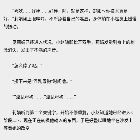
“喜欢……好棒……好棒，阿，就是这样，舒服～你技术真是
好，”莉娟闭上眼呻吟，不断舔着自己的嘴唇，身体躺在小赵身上缓慢
的扭动。
见莉娟已经进入状况，小赵随即松开双手，莉娟发觉到身上的刺
激消失，发出了不满的声音。
“怎么停了呢。”
“接下来是”淫乱母狗“时间噜。”
“”淫乱母狗“……”淫乱母狗“……”
莉娟听到第二个关键字，开始不停重复，小赵知道她已经进入<
阶段二>，现在正在转换他输入的东西，于是好整以暇地坐在沙发上
等着她的改变。