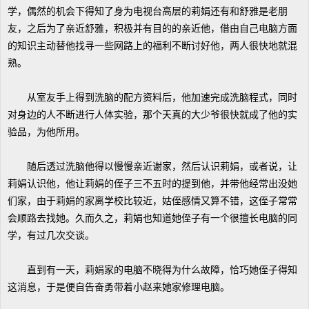
学，偶然的机会下得知了身为电视台高层的莉娟还有和舒雅是老朋
友，之后为了亲近舒雅，积极并有目的的亲近他，借由自己电脑方面
的知识主动替他找寻一些网路上的福利不断讨好他，两人很快地就混
熟。
从室友手上得到洗脑的配方资料后，他加速完成洗脑程式，同时
对身边的人不断进行人体实验，那个天真的大少爷很快就成了他的实
验品，为他所用。
随后透过洗脑他得以慢慢亲近谢家，然后认识莉娟，或者说，让
莉娟认识他，他让莉娟的侄子三不五时的提到他，并带他经常出没她
们家，由于莉娟的家离学校比较近，姑侄感情又算不错，这侄子常常
会顺路去找她。久而久之，莉娟也知道她侄子有一个很擅长电脑的同
学，有过几次交谈。
直到有一天，莉娟家的电脑不晓得为什么故障，恰巧她侄子得知
这消息，于是便自告奋勇带着小赵来她家修理电脑。