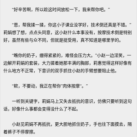
“好辛苦啊，所以趁这时间放松一下，我来帮你吧。”
“恩，帮我揉一揉，你这小子课业没学好，技术倒还真是不错。”
莉娟想了想，点点头同意，这小赵什么本事没有，按摩技术倒是特别
好，虽然有些与众不同，但就是挺受用，真不知道是哪里学的。
“瞧你的奶子，绷得紧紧的，难怪会压力大。”小赵一边淫笑，一
边解开莉娟的套装，大力搓着她那丰满的胸部，莉惠觉得这样好像有
什么地方不正常，下意识的双手抓住小赵的手臂想要阻止他。
“欸，不要动，我正在帮你”肉体按摩“。”
一听到关键字，莉娟马上又失去抵抗的意识，仿佛只要听到这句
话，好像什么事都会变得没什么了不起。
小赵见莉娟不再抵抗，更大胆地抓住奶子，手也往下面摸去，隔
着裤子不停摩擦。