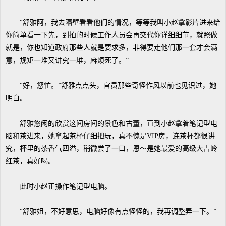
“舒雅阿，我去隔壁看看他们的情况，等等我叫小赵拿影片进来给
你简单看一下先，到拍的时候工作人员会再交代你详细细节，就照做
就是，你也知道政府那些人就是要求多，非得要走他们那一套才会满
意，规矩一堆又讲究一堆，麻烦死了。”
“好，您忙。”舒雅点点头，官员那些奇怪作风以前也见识过，她
明白。
舒雅悠闲的欣赏这间房间的景色和古董，直到小赵拿着笔记型电
脑和茶进来，她拿起茶杯仔细把玩，真不愧是VIP房，连茶杯都很讲
究，杯里的茶香气四溢，稍微尝了一口，恩～是她最爱的高级大吉岭
红茶，真好喝。
此时小赵正操作笔记型电脑。
“舒雅姐，不好意思，电脑好像有点怪怪的，我再调整弄一下。”