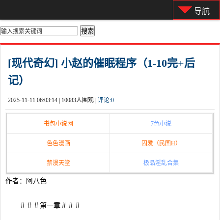
导航
你的位置：
首页
>
都市激情
[现代奇幻] 小赵的催眠程序（1-10完+后
记）
2025-11-11 06:03:14 |
10083人围观 |
评论:
0
书包小说网
7色小说
色色漫画
囚爱（民国H）
禁漫天堂
极品淫乱合集
作者：阿八色
＃＃＃第一章＃＃＃