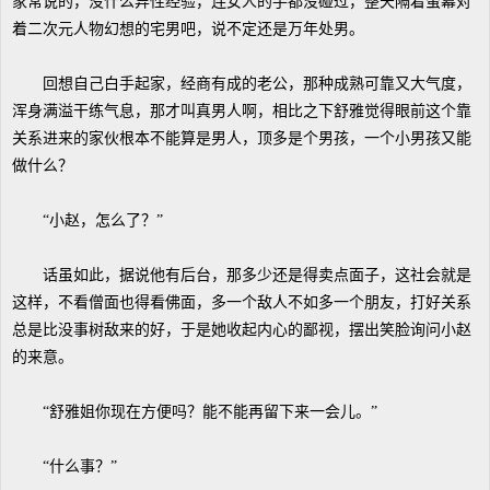
家常说的，没什么异性经验，连女人的手都没碰过，整天隔着萤幕对
着二次元人物幻想的宅男吧，说不定还是万年处男。
回想自己白手起家，经商有成的老公，那种成熟可靠又大气度，
浑身满溢干练气息，那才叫真男人啊，相比之下舒雅觉得眼前这个靠
关系进来的家伙根本不能算是男人，顶多是个男孩，一个小男孩又能
做什么？
“小赵，怎么了？”
话虽如此，据说他有后台，那多少还是得卖点面子，这社会就是
这样，不看僧面也得看佛面，多一个敌人不如多一个朋友，打好关系
总是比没事树敌来的好，于是她收起内心的鄙视，摆出笑脸询问小赵
的来意。
“舒雅姐你现在方便吗？能不能再留下来一会儿。”
“什么事？”