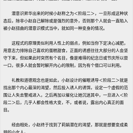
潜意识昇华出来的时候小赵称之为＜阶段二＞，一旦形成这种状
态后，除非小赵自己解除或是强烈的意外，否则那个人就会一直陷入
被小赵扭曲的潜意识模式当中，就如同一种变身的情况。
这程式的原理类似利用人性上的弱点，例如当你下定决心减肥，
用意志力排除自己喜欢的蛋糕甜食，正面的诱惑往往大部分的人会坚
守下来，但如果此时突然有个名目，像是难得的纪念日或节庆所以尝
一口，很多人就会暂时解开内心的限制，因为有个借口可以利用。
礼教和道德观念也是如此，小赵设计的催眠诱导＜阶段二＞就是
找出那个内心最深的渴望，然后投入诱人的诱饵，设定一个虚假的范
围让人失去警戒进入，之后再加以催化让她沉迷其中，一旦进入＜阶
段二＞后，几乎人都会性格大变，不，或者说，露出内心真正的面
目。
经由相处，小赵终于找到了莉娟潜在的渴望，那就是想要变成柔
弱的小女人。