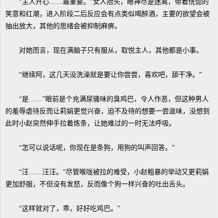
“主人开心……最重要。”女人抬头，眼神尽是迷离，带着恍惚的
笑意和红潮，进入阶段二后反应会有点类似喝醉酒，主要的欲望会被
抽出放大，其他的思绪会被抑制麻痹。
对她而言，现在满脑子只有服从，取悦主人，其他都是小事。
“继续阿，这几天没洗澡就是要让你尝尝，喜欢吧，舔干净。”
“是……”眼前是个充满尿骚味的臭鸡巴，令人作恶，但这种男人
的羞辱虐待反而让莉娟更觉兴奋，迫不及待的想要一尝滋味，没想到
此时小赵突然伸手拉着炼条，让她难过的一时无法呼吸。
“怎可以说话呢，你现在是条狗，用狗的叫声回答。”
“汪……汪汪。”尽管喉咙被拉的难受，小赵粗暴的举动又更莉娟
更加舒服，不但没有发怒，反而像个狗一样兴奋的吐出舌头。
“这样就对了，乖，好好吃鸡巴。”