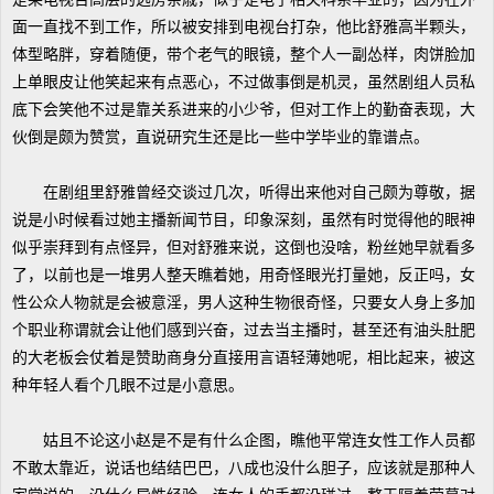
面一直找不到工作，所以被安排到电视台打杂，他比舒雅高半颗头，
体型略胖，穿着随便，带个老气的眼镜，整个人一副怂样，肉饼脸加
上单眼皮让他笑起来有点恶心，不过做事倒是机灵，虽然剧组人员私
底下会笑他不过是靠关系进来的小少爷，但对工作上的勤奋表现，大
伙倒是颇为赞赏，直说研究生还是比一些中学毕业的靠谱点。
在剧组里舒雅曾经交谈过几次，听得出来他对自己颇为尊敬，据
说是小时候看过她主播新闻节目，印象深刻，虽然有时觉得他的眼神
似乎崇拜到有点怪异，但对舒雅来说，这倒也没啥，粉丝她早就看多
了，以前也是一堆男人整天瞧着她，用奇怪眼光打量她，反正吗，女
性公众人物就是会被意淫，男人这种生物很奇怪，只要女人身上多加
个职业称谓就会让他们感到兴奋，过去当主播时，甚至还有油头肚肥
的大老板会仗着是赞助商身分直接用言语轻薄她呢，相比起来，被这
种年轻人看个几眼不过是小意思。
姑且不论这小赵是不是有什么企图，瞧他平常连女性工作人员都
不敢太靠近，说话也结结巴巴，八成也没什么胆子，应该就是那种人