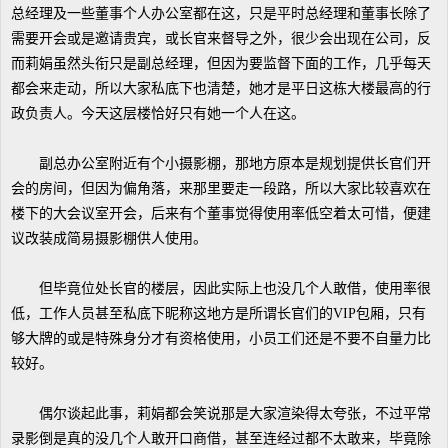
总经理及一些董事个人办公室都在这，只是平时总经理和董事长除了
需要开会或是邀请贵宾，或长官来督导之外，很少会出现在公司，反
而莉娟虽然头衔只是副总经理，但因为要监督下面的工作，几乎每天
都会来走动，所以大家私底下也清楚，她才是平日这栋大楼最高的行
政负责人。今天这层楼恰好只有她一个人在这。
副总办公室附近有个小摄影棚，那地方原本是规划提供长官们开
会的房间，但因为偏角落，来那里要走一段路，所以大家比较喜欢在
楼下的大会议室开会，后来有个董事觉得使用率低空着太可惜，便建
议改装成简易摄影棚供人使用。
但毕竟位处长官的楼层，因此实际上也没几个人敢借，使用率很
低，工作人员甚至私底下昵称这地方是所谓长官们的VIP包厢，只有
够大牌的或是特殊身分才有资格使用，小员工们还是不要不自量力比
较好。
偶尔谈起此事，莉娟都会笑说那是大家渲染得太夸张，不过平常
录影倒是真的没几个人敢开口商借，甚至连经过都不太敢来，毕竟除