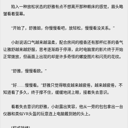
陷入一种放松状态的舒雅有点不想离开那种赖床的感觉，眉头略
皱看着萤幕。
“开始了，舒雅姐，你慢慢看吧，放轻松，慢慢看没关系。”
小赵说话口气越来越温柔，配合房间的檀香还有那杯红茶的香气
让雅舒越来越舒服，思考逐渐趋于停滞，此时电脑里的影片终于开始
正常拨放，但画面上出现的却是许多奇怪的螺旋图片和闪亮的花纹。
“舒雅，慢慢看欧。”
“好……慢慢看。”舒雅只觉得眼皮越来越疲倦，越来越疲倦，不
知道看了多久，终于撑不住，缓缓地闭上眼，接着失去意识。
看着失去意识的舒雅，小赵露出笑容，他从一旁的包包拿出一台
仪器和类似VR头盔的玩意连上电脑戴到她的头上。