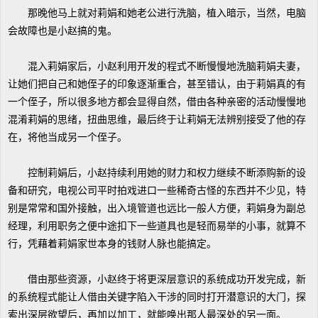
那晚他马上就对莉娟和她老公进行洗脑，植入暗示，当然，电脑
会故障也是小赵搞的鬼。
混入莉娟家后，小赵利用开发的程式不断慢慢地洗脑莉娟夫妻，
让她们把自己和她侄子的印象逐渐重合，甚至错认，由于莉娟真的有
一个侄子，所以很多地方都会显得自然，借由各种亲密的活动慢慢地
混淆莉娟的思绪，扭曲思维，最后终于让莉娟无法辨别接受了他的存
在，将他当成另一个侄子。
控制莉娟后，小赵持续利用她的财力和权力继续不断添购新的设
备和研究，电视公司平时拍戏进口一些稀奇古怪的东西并不少见，特
别是常常和国外接触，出入境管道也远比一般人方便，莉娟身为副总
经理，利用职务之便中途扣下一些道具也是轻而易举的小事，就算不
行，凭藉着莉娟家世本身的钱财人脉也能搞定。
借由那些资源，小赵终于将更深层意识的系统成功开发完成，新
的系统程式能让人借由关键字陷入干涉的同时打开潜意识的大门，探
索出深层欲望后，再加以加工，就能唤出那人最深处的另一面。