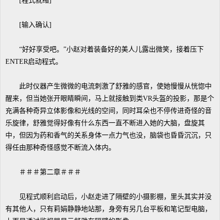
[程式就绪]
[输入确认]
“好好享受吧。”小赵对着装备好的美人儿露出微笑，接着压下
ENTER启动程式。
此时仪器产生微微的电流刺激了舒雅的感官，使她慢慢从恍惚中
醒来，但当她张开眼睛瞬间，马上就接触到类VR头盔的投影，那是个
充满各种奇异立体影像和光线的空间，同时耳朵也不停传进奇怪的音
乐旋律，舒雅觉得好像有什么东西一直不断进入她的大脑，盘旋其
中，但因为药和香气的关系身体一点力气也没，脑袋也昏昏沉沉，只
得任由那种奇怪感觉不断流入体内。
＃＃＃第二章＃＃＃
见程式顺利启动后，小赵走进了隔壁的小摄影棚，里头其实并没
有其他人，只有莉娟静静地站那，身旁有另几台平板和笔记型电脑，